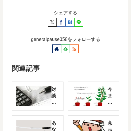
シェアする
generalpause358をフォローする
関連記事
対
今
談
ま
：
で
「
の
マ
読
チ
み
あ
意
工
方
な
志