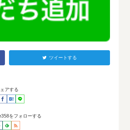
ツイートする
ェアする
ause358をフォローする