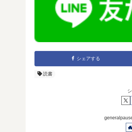
シェアする
読書
シ
generalp