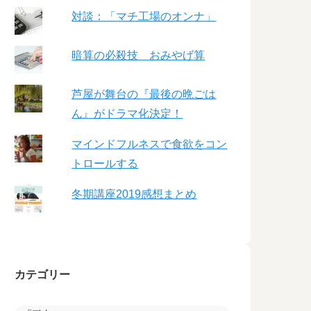
対談：「マチ工場のオンナ」
暗算の必殺技 おみやげ算
芦屋が舞台の『最後の晩ごは
ん』がドラマ化決定！
マインドフルネスで食欲をコン
トロールする
冬期講座2019感想まとめ
カテゴリー