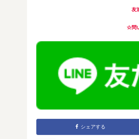
友
☆問
シェアする