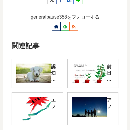
generalpause358をフォローする
関連記事
認
前
知
日
症
詰
と
め
AI
込
BO
み
エ
ア
型
フ
フ
〜
を
ィ
ァ
認
や
カ
メ
知
め
シ
ー