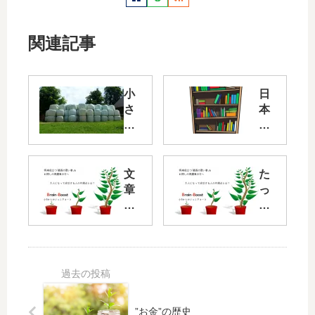
関連記事
小
日
さ
本
な
人
行
の
動
読
と
書
文
た
感
量
章
っ
謝
が
が
た
を
少
読
4
積
な
め
回
み
す
る
で
上
ぎ
様
英
げ
だ
に
単
て
ろ
な
語
前
？
”お金”の歴史
っ
ほ