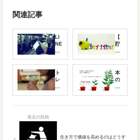
関連記事
LI
【
NE
貯
@
蓄
始
型
め
保
ま
険
ト
本
し
】
レ
の
た
ソ
ー
内
ニ
ニ
容
ー
ン
が
生
グ
理
命
記
解
の
録
で
外
と
き
貨
プ
て
生き方で価値を高めるのはどうす