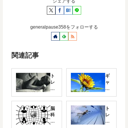
シェアする
generalpause358をフォローする
関連記事
ト
ギ
レ
ャ
ー
ン
ニ
ブ
ン
ル
グ
依
脳
ト
記
存
科
レ
録
症
学
ー
と
の
を
ニ