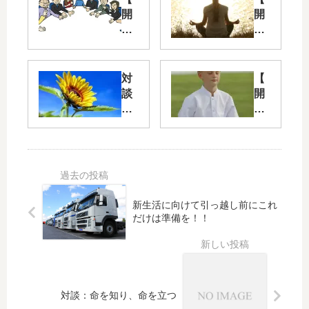
開
開
催
催
告
告
知
知
】
】
対
【
マ
11/
談
開
イ
11
：
催
ン
（
人
告
ド
日
間
知
フ
）
の
】
ル
マ
花
6/2
ネ
イ
を
（
ス
ン
咲
土
新生活に向けて引っ越し前にこれ
体
ド
か
）
だけは準備を！！
験
フ
せ
マ
会
ル
る
イ
@
ネ
生
ン
芦
ス
き
ド
屋
無
方
フ
対談：命を知り、命を立つ
市
料
ル