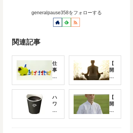
generalpause358をフォローする
関連記事
仕
【
事
開
を
催
す
告
ぐ
知
や
】
ハ
【
る
11/
ワ
開
人
11
ー
催
の
（
ド·
告
行
日
シ
知
動
）
ュ
】