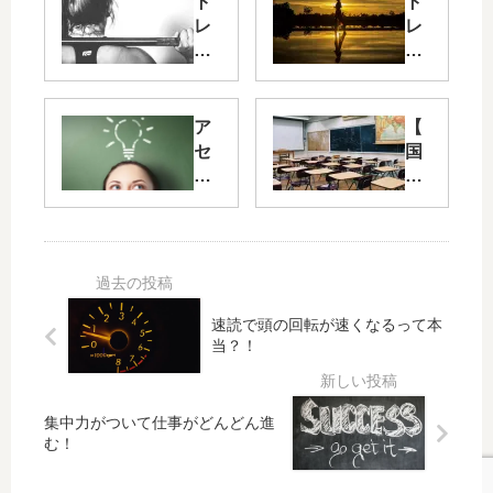
ト
ト
レ
レ
ー
ー
ニ
ニ
ン
ン
グ
グ
ア
【
記
記
セ
国
録
録
チ
語
と
と
ル
テ
身
プ
コ
ス
体
ロ
リ
ト
の
テ
ン
】
変
イ
が
時
化
ン
ヒ
間
速読で頭の回転が速くなるって本
始
ラ
が
当？！
20
め
メ
足
18
ま
キ
り
年
し
を
ず
集中力がついて仕事がどんどん進
6
た
生
時
む！
月
む
間
16
20
配