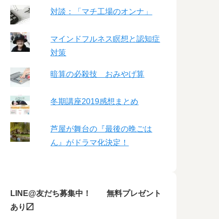
対談：「マチ工場のオンナ」
マインドフルネス瞑想と認知症
対策
暗算の必殺技 おみやげ算
冬期講座2019感想まとめ
芦屋が舞台の『最後の晩ごは
ん』がドラマ化決定！
LINE@友だち募集中！ 無料プレゼント
あり〼