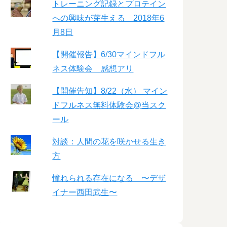
トレーニング記録とプロテイン
への興味が芽生える 2018年6
月8日
【開催報告】6/30マインドフル
ネス体験会 感想アリ
【開催告知】8/22（水） マイン
ドフルネス無料体験会@当スク
ール
対談：人間の花を咲かせる生き
方
憧れられる存在になる 〜デザ
イナー西田武生〜