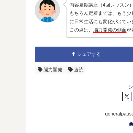
内容夏期講座（4回レッスン）
もちろん定着までは、もう少
に日常生活にも変化が出てい
この点は、
脳力開発の側面
が
シェアする
脳力開発
速読
シ
generalp