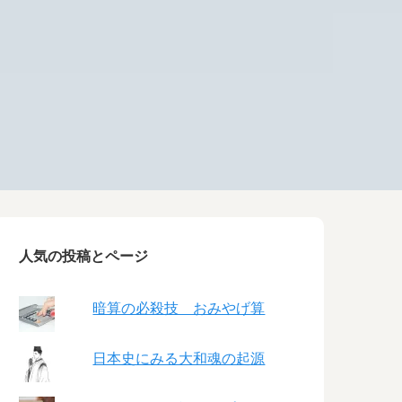
人気の投稿とページ
暗算の必殺技 おみやげ算
日本史にみる大和魂の起源