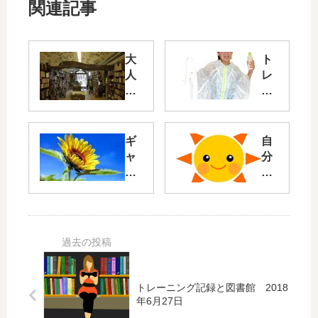
関連記事
大
ト
人
レ
が
ー
速
ニ
読
ン
を
グ
ギ
自
身
記
ャ
分
に
録
ン
と
付
と
ブ
の
け
水
ル
約
る
分
依
束
意
補
存
を
味
給
症
積
と
に
の
み
効
つ
克
上
トレーニング記録と図書館 2018
果
い
服
げ
年6月27日
て
に
る