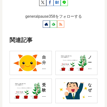
generalpause358をフォローする
関連記事
自
ノ
分
ー
と
ト
の
を
約
ま
束
と
受
な
を
め
験
ぜ
積
る
が
い
み
時
終
ま
上
間
わ
マ