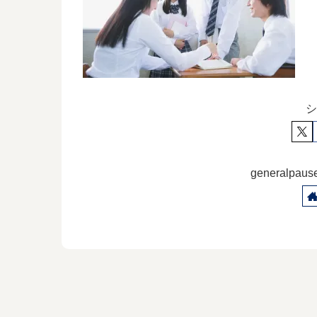
シ
generalp