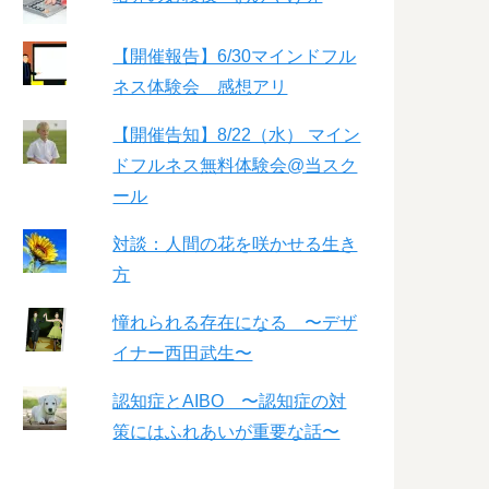
【開催報告】6/30マインドフル
ネス体験会 感想アリ
【開催告知】8/22（水） マイン
ドフルネス無料体験会@当スク
ール
対談：人間の花を咲かせる生き
方
憧れられる存在になる 〜デザ
イナー西田武生〜
認知症とAIBO 〜認知症の対
策にはふれあいが重要な話〜