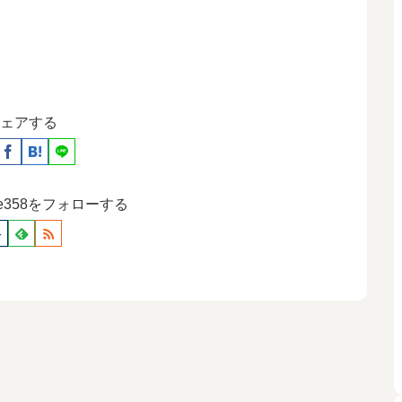
ェアする
ause358をフォローする