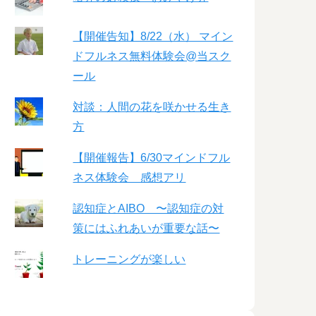
【開催告知】8/22（水） マイン
ドフルネス無料体験会@当スク
ール
対談：人間の花を咲かせる生き
方
【開催報告】6/30マインドフル
ネス体験会 感想アリ
認知症とAIBO 〜認知症の対
策にはふれあいが重要な話〜
トレーニングが楽しい