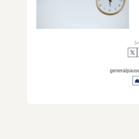
シ
generalp