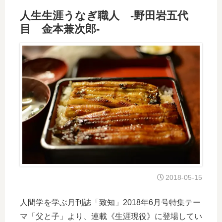
人生生涯うなぎ職人 -野田岩五代
目 金本兼次郎-
2018-05-15
人間学を学ぶ月刊誌「致知」2018年6月号特集テー
マ「父と子」より、連載《生涯現役》に登場してい