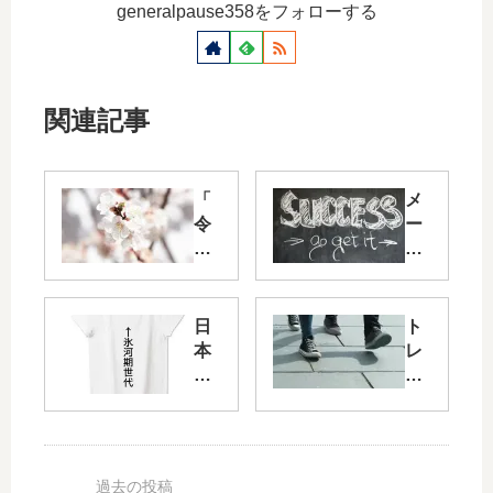
generalpause358をフォローする
関連記事
「
メ
令
ー
和
ル
」
処
っ
理
て
が
日
ト
示
速
本
レ
唆
く
社
ー
に
な
会
ニ
富
っ
を
ン
ん
て
構
グ
だ
1
成
記
元
時